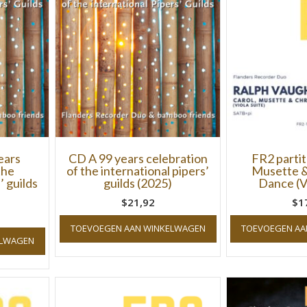
ears
CD A 99 years celebration
FR2 partit
the
of the international pipers’
Musette &
’ guilds
guilds (2025)
Dance (Vi
$21,92
$1
TOEVOEGEN AAN WINKELWAGEN
TOEVOEGEN AA
ELWAGEN