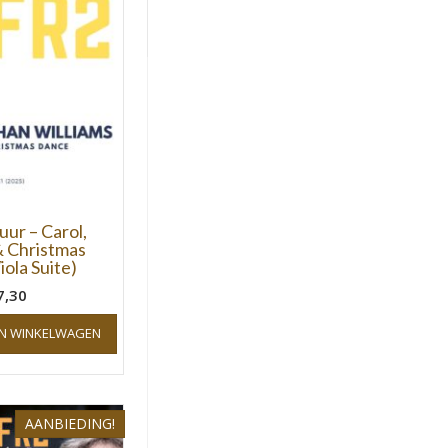
uur – Carol,
 Christmas
ola Suite)
7,30
N WINKELWAGEN
AANBIEDING!