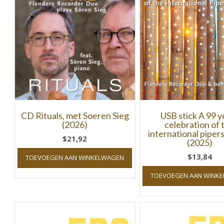
CD Rituals, met Soeren Sieg
USB stick A 99 y
(2026)
celebration of 
international pipers
$21,92
(2025)
$13,84
TOEVOEGEN AAN WINKELWAGEN
TOEVOEGEN AAN WINK