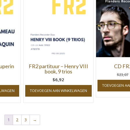
ouperin
FR2 partituur – Henry VIII
CD FR2
book, 9 trios
$23,07
$6,92
TOEVOEGEN AA
ELWAGEN
TOEVOEGEN AAN WINKELWAGEN
1
2
3
→