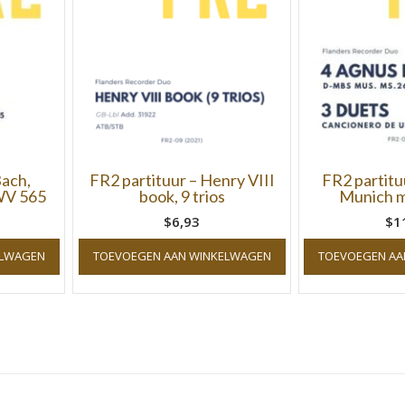
Bach,
FR2 partituur – Henry VIII
FR2 partitu
WV 565
book, 9 trios
Munich m
$6,93
$1
ELWAGEN
TOEVOEGEN AAN WINKELWAGEN
TOEVOEGEN AA