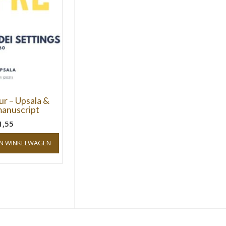
ur – Upsala &
anuscript
1,55
N WINKELWAGEN