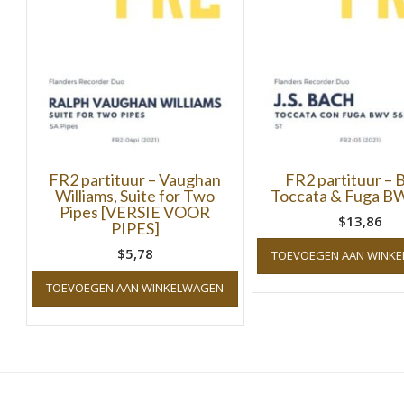
FR2 partituur – Vaughan
FR2 partituur – 
Williams, Suite for Two
Toccata & Fuga B
Pipes [VERSIE VOOR
$13,86
PIPES]
$5,78
TOEVOEGEN AAN WINK
TOEVOEGEN AAN WINKELWAGEN