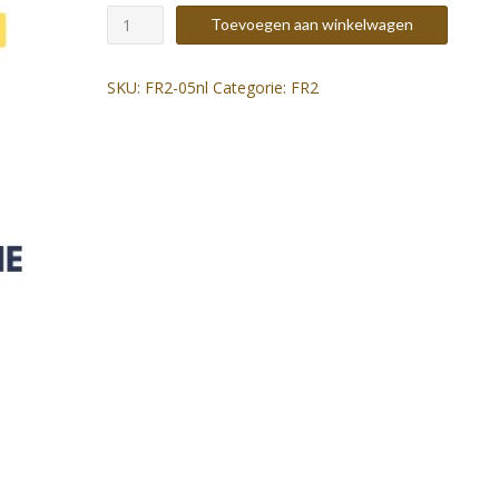
FR2
Toevoegen aan winkelwagen
partituur
-
Robertsbridge
SKU:
FR2-05nl
Categorie:
FR2
Estampie
(AT)
aantal