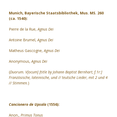
Munich, Bayerische Staatsbibliothek, Mus. MS. 260
(ca. 1540):
Pierre de la Rue,
Agnus Dei
Antoine Brumel,
Agnus Dei
Matheus Gascogne,
Agnus Dei
Anonymous,
Agnus Dei
(
Duorum. V[ocum] [title by Johann Baptist Bernhart, f.1r:]
Französische, lateinische, und // teutsche Lieder, mit 2 und 4
// Stimmen.
)
Cancionero de Upsala
(1556):
Anon.,
Primus Tonus