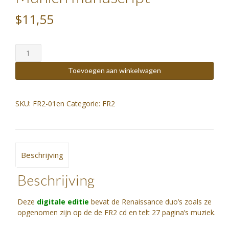
$11,55
FR2
partituur
-
Toevoegen aan winkelwagen
Upsala
&
Munich
SKU:
FR2-01en
Categorie:
FR2
manuscript
aantal
Beschrijving
Beschrijving
Deze
digitale
editie
bevat de Renaissance duo’s zoals ze
opgenomen zijn op de de FR2 cd en telt 27 pagina’s muziek.