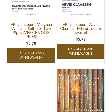
FR2 partituur – Vaughan
FR2 partituur – Arvid
Williams, Suite for Two
Claassen, Mirrors duo &
Pipes [VERSIE VOOR
kwartet
PIPES]
$5,78
$5,78
TOEVOEGEN AAN
TOEVOEGEN AAN
WINKELWAGEN
WINKELWAGEN