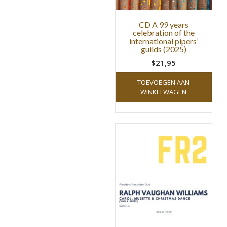
CD A 99 years
celebration of the
international pipers’
guilds (2025)
$21,95
TOEVOEGEN AAN
WINKELWAGEN