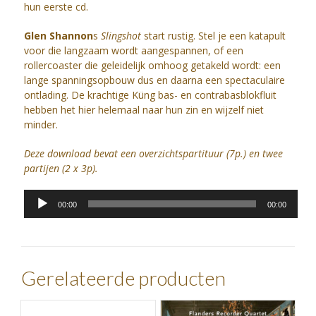
hun eerste cd.
Glen Shannon
s
Slingshot
start rustig. Stel je een katapult
voor die langzaam wordt aangespannen, of een
rollercoaster die geleidelijk omhoog getakeld wordt: een
lange spanningsopbouw dus en daarna een spectaculaire
ontlading. De krachtige Küng bas- en contrabasblokfluit
hebben het hier helemaal naar hun zin en wijzelf niet
minder.
Deze download bevat een overzichtspartituur (7p.) en twee
partijen (2 x 3p).
Audiospeler
00:00
00:00
Gerelateerde producten