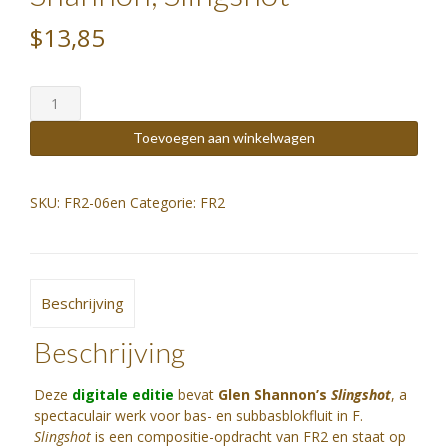
$13,85
FR2
partituur
-
Toevoegen aan winkelwagen
Glen
Shannon,
Slingshot
SKU:
FR2-06en
Categorie:
FR2
aantal
Beschrijving
Beschrijving
Deze
digitale editie
bevat
Glen Shannon’s
Slingshot
, a
spectaculair werk voor bas- en subbasblokfluit in F.
Slingshot
is een compositie-opdracht van FR2 en staat op